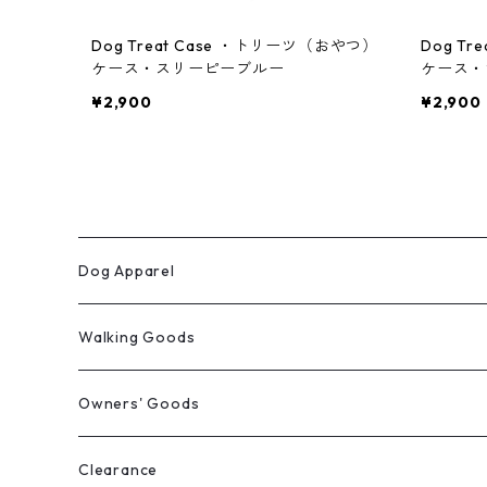
Dog Treat Case ・トリーツ（おやつ）
Dog T
ケース・スリーピーブルー
ケース・
¥2,900
¥2,900
Dog Apparel
ウィンターコート
Walking Goods
レインウェア
リード・首輪・ハーネス
Owners' Goods
Milltown
パーカー
マナー袋用ケース
トートバッグ
Clearance