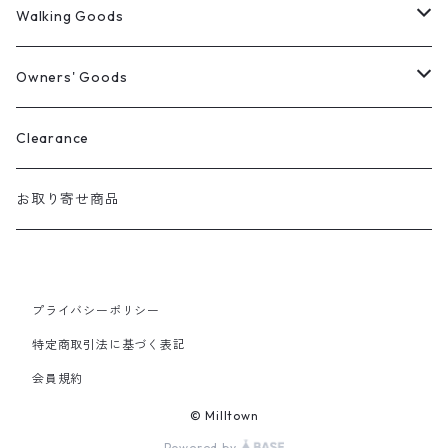
ウィンターコート
Walking Goods
レインウェア
リード・首輪・ハーネス
Owners' Goods
Milltown
パーカー
マナー袋用ケース
トートバッグ
Clearance
Mendota
マナー袋用ケース
Tシャツ
おやつ入れ
Tシャツ
お取り寄せ商品
Auburn
マナー袋用ケース＋うんち入れ
バンダナ
ファニーパック
プライバシーポリシー
2 Way おやつケース
特定商取引法に基づく表記
会員規約
Cap
© Milltown
Powered by