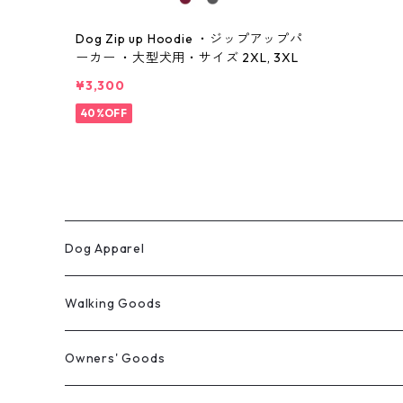
Dog Zip up Hoodie ・ジップアップパ
ーカー ・大型犬用・サイズ 2XL, 3XL
¥3,300
40%OFF
Dog Apparel
ウィンターコート
Walking Goods
レインウェア
リード・首輪・ハーネス
Owners' Goods