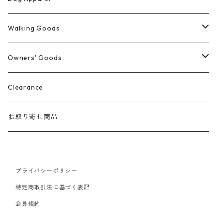
ウィンターコート
Walking Goods
レインウェア
リード・首輪・ハーネス
Owners' Goods
Milltown
パーカー
マナー袋用ケース
トートバッグ
Clearance
Mendota
マナー袋用ケース
Tシャツ
おやつ入れ
Tシャツ
お取り寄せ商品
Auburn
マナー袋用ケース＋うんち入れ
バンダナ
ファニーパック
プライバシーポリシー
2 Way おやつケース
特定商取引法に基づく表記
会員規約
Cap