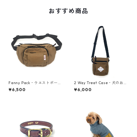
おすすめ商品
Fanny Pack・ウエストポー
2 Way Treat Case・犬のおや
チ・犬のおやつケース + マナ
つケース + マナー袋ケース・
¥6,500
¥6,000
ー袋ケース・ナツメグブラウ
ブラウン
ン