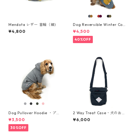
Mendota レザー 首輪（細)
Dog Reversible Winter Coa
t・リバーシブルウィンターコ
¥4,800
¥4,500
ート ・大型犬用・サイズ 2XL,
3XL
40%OFF
Dog Pullover Hoodie ・プル
2 Way Treat Case・犬のおや
オーバーパーカー ・中型犬
つケース + マナー袋ケース・
¥3,500
¥6,000
用・サイズ L, L-L, XL
ブラック
30%OFF