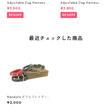
Adjustable Dog Harness ・
Adjustable Dog Harness ・
中型犬用・ハーネス・サイズM
大型犬用・ハーネス・サイズL
¥3,500
¥3,850
30%OFF
30%OFF
最近チェックした商品
Mendota ダブルブレイデッド
首輪（太)
¥2,000