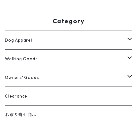
Category
Dog Apparel
ウィンターコート
Walking Goods
レインウェア
リード・首輪・ハーネス
Owners' Goods
Milltown
パーカー
マナー袋用ケース
トートバッグ
Clearance
Mendota
マナー袋用ケース
Tシャツ
おやつ入れ
Tシャツ
お取り寄せ商品
Auburn
マナー袋用ケース＋うんち入れ
バンダナ
ファニーパック