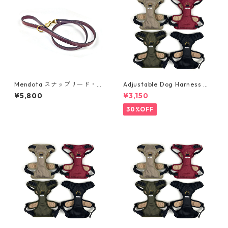
Mendota スナップリード・レ
Adjustable Dog Harness ・
ザー
小型犬用・ハーネス・サイズS
¥5,800
¥3,150
30%OFF