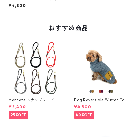
¥4,800
おすすめ商品
Mendota スナップリード・ロ
Dog Reversible Winter Coa
ープ（細)
t・リバーシブルウィンターコ
¥2,400
¥4,500
ート ・大型犬用・サイズ 2XL,
3XL
25%OFF
40%OFF