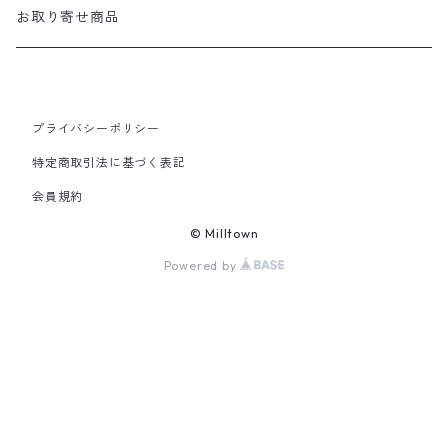
Mendota
マナー袋用ケース
Tシャツ
おやつ入れ
Tシャツ
お取り寄せ商品
Auburn
マナー袋用ケース＋うんち入れ
バンダナ
ファニーパック
プライバシーポリシー
2 Way おやつケース
特定商取引法に基づく表記
会員規約
Cap
© Milltown
Powered by