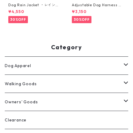
Dog Rain Jacket ・レインジ
Adjustable Dog Harness ・
ャケット・小型犬用 ・サイズ
小型犬用・ハーネス・サイズS
¥4,550
¥3,150
S, M
30%OFF
30%OFF
Category
Dog Apparel
ウィンターコート
Walking Goods
レインウェア
リード・首輪・ハーネス
Owners' Goods
Milltown
パーカー
マナー袋用ケース
トートバッグ
Clearance