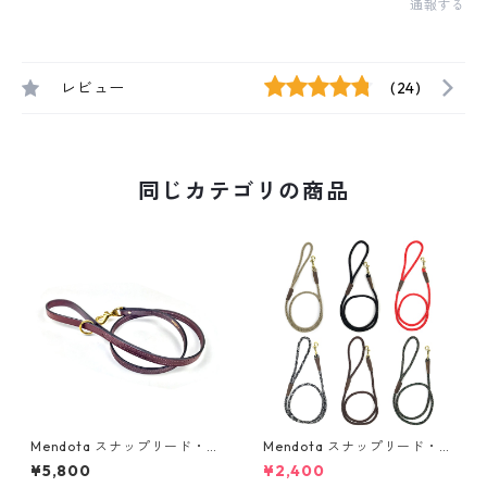
通報する
レビュー
(24)
同じカテゴリの商品
Mendota スナップリード・レ
Mendota スナップリード・ロ
ザー
ープ（細)
¥5,800
¥2,400