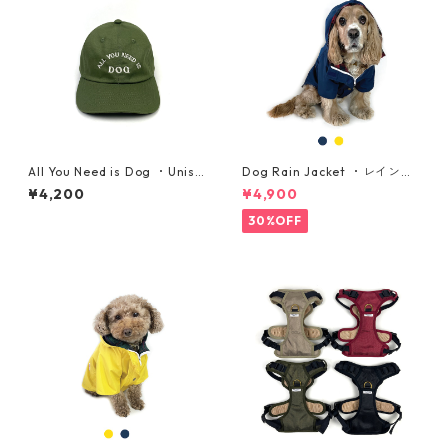
All You Need is Dog ・Unise
Dog Rain Jacket ・レインジ
x Cap・オリーブグリーン
ャケット・中型犬用 ・サイズ
¥4,200
¥4,900
L, XL
30%OFF