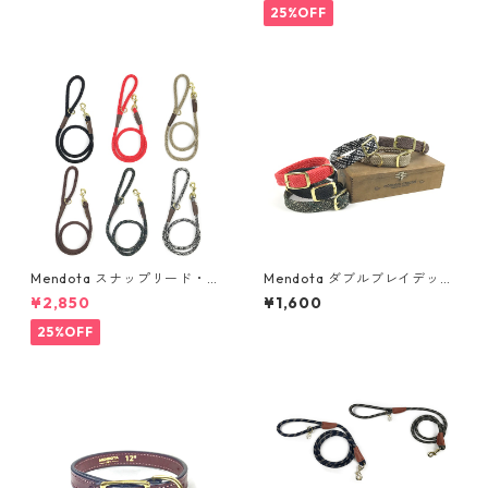
25%OFF
Mendota スナップリード・ロ
Mendota ダブルブレイデッド
ープ（太)
首輪（細)
¥2,850
¥1,600
25%OFF