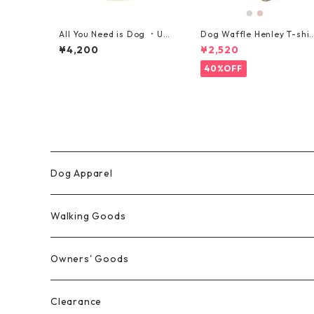
All You Need is Dog ・Uni
Dog Waffle Henley T-shir
sex Cap・ナツメグブラウン
t ・ワッフルヘンリー Tシャ
¥4,200
¥2,520
ツ ・中型犬用・サイズ L, X
40%OFF
Dog Apparel
ウィンターコート
Walking Goods
レインウェア
リード・首輪・ハーネス
Owners' Goods
Milltown
パーカー
マナー袋用ケース
トートバッグ
Clearance