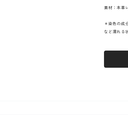
素材：本革
＊染色の成
など濡れる