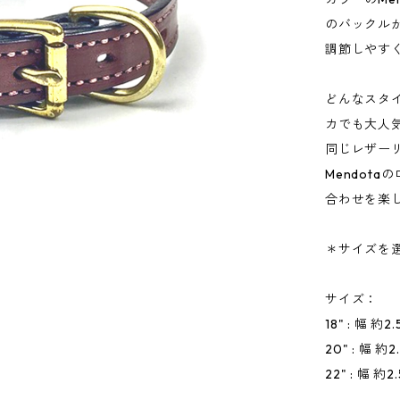
のバックル
調節しやす
どんなスタ
カでも大人
同じレザー
Mendot
合わせを楽
＊サイズを
サイズ：
18" : 幅 
20" : 幅 
22" : 幅 