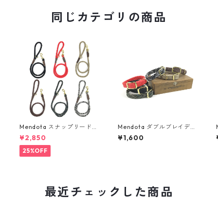
同じカテゴリの商品
Mendota スナップリード・
Mendota ダブルブレイデッ
ロープ（太)
ド 首輪（細)
¥2,850
¥1,600
25%OFF
最近チェックした商品