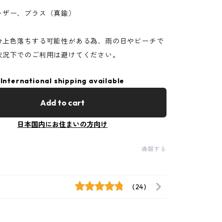
レザー、ブラス（真鍮）
分上色落ちする可能性がある為、雨の日やビーチで
状況下でのご利用は避けてください。
International shipping available
Add to cart
日本国内にお住まいの方向け
通報する
(24)