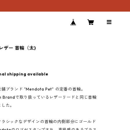
a レザー 首輪（太)
nal shipping available
ブランド "Mendota Pet" の定番の首輪。
own Brandで取り扱っているレザーリードと同じ首輪
ました。
クラシックなデザインの首輪の内側部分にゴールド
ndotaのロゴがスタンプされ、高級感のあるブラス