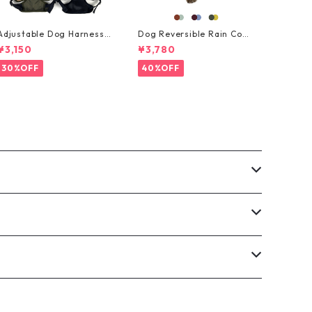
Adjustable Dog Harness
Dog Reversible Rain Coa
・小型犬用・ハーネス・サ
t・リバーシブルレインコー
¥3,150
¥3,780
イズS
ト ・大型犬用・サイズ 2XL,
3XL
30%OFF
40%OFF