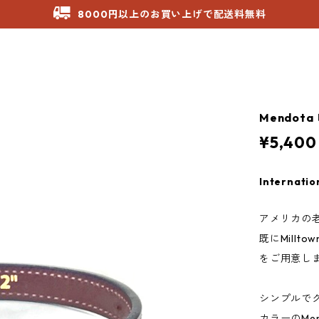
8000円以上のお買い上げで配送料無料
Mendot
¥5,400
Internatio
アメリカの老舗
既にMillt
をご用意し
シンプルで
カラーのMe