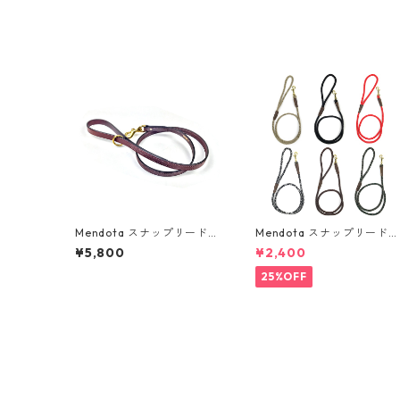
Mendota スナップリード・
Mendota スナップリード・
レザー
ロープ（細)
¥5,800
¥2,400
25%OFF