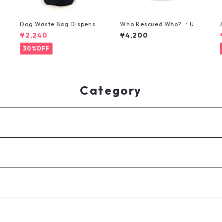
Dog Waste Bag Dispense
Who Rescued Who? ・Uni
r Combo・犬のマナー袋用
sex Cap・マルーン
¥2,240
¥4,200
L
ケース + うんち入れ・トゥ
ルーブラック
30%OFF
Category