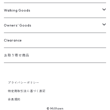
ウィンターコート
Walking Goods
レインウェア
リード・首輪・ハーネス
Owners' Goods
Milltown
パーカー
マナー袋用ケース
トートバッグ
Clearance
Mendota
マナー袋用ケース
Tシャツ
おやつ入れ
Tシャツ
お取り寄せ商品
Auburn
マナー袋用ケース＋うんち入れ
バンダナ
ファニーパック
プライバシーポリシー
2 Way おやつケース
特定商取引法に基づく表記
会員規約
Cap
© Milltown