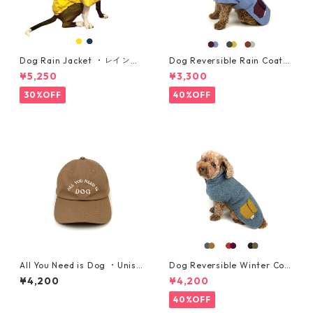
Dog Rain Jacket ・レインジ
Dog Reversible Rain Coat・
ャケット・大型犬用 ・サイズ
リバーシブルレインコート ・
¥5,250
¥3,300
2XL, 3XL
小型犬用・サイズ S, M
30%OFF
40%OFF
All You Need is Dog ・Unise
Dog Reversible Winter Coa
x Cap・ナツメグブラウン
t・リバーシブルウィンターコ
¥4,200
¥4,200
ート ・中型犬用・サイズ L, X
L
40%OFF