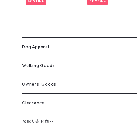
40%OFF
30%OFF
Dog Apparel
ウィンターコート
Walking Goods
レインウェア
リード・首輪・ハーネス
Owners' Goods
Milltown
パーカー
マナー袋用ケース
トートバッグ
Clearance
Mendota
マナー袋用ケース
Tシャツ
おやつ入れ
Tシャツ
お取り寄せ商品
Auburn