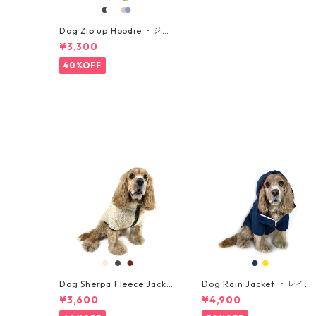
Dog Zip up Hoodie ・ジッ
プアップパーカー ・大型犬
¥3,300
用・サイズ 2XL, 3XL
40%OFF
Dog Sherpa Fleece Jacket
Dog Rain Jacket ・レイン
・シャルパフリースジャケ
ジャケット・中型犬用 ・サ
¥3,600
¥4,900
ット ・中型犬用・サイズ L,
イズ L, XL
L-L, XL