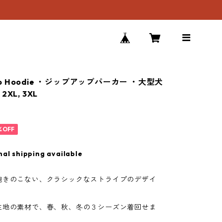
p up Hoodie ・ジップアップパーカー ・大型犬
XL, 3XL
%OFF
nal shipping available
飽きのこない、クラシックなストライプのデザイ
生地の素材で、春、秋、冬の３シーズン着回せま