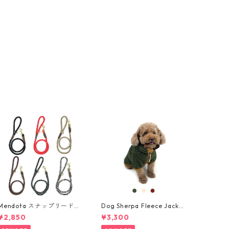
Mendota スナップリード・
Dog Sherpa Fleece Jacket
ロープ（太)
・シャルパフリースジャケ
¥2,850
¥3,300
ット ・小型犬用・サイズ S,
M