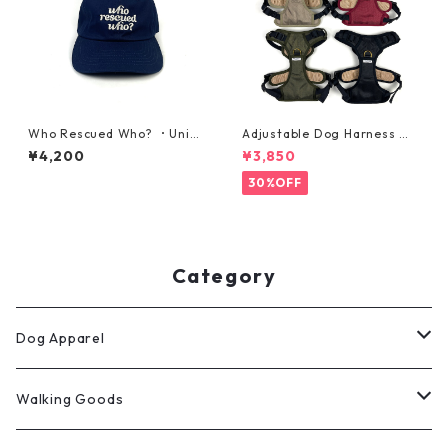
Who Rescued Who? ・Unise
Adjustable Dog Harness ・
x Cap・ネイビー
大型犬用・ハーネス・サイズL
¥4,200
¥3,850
30%OFF
Category
Dog Apparel
ウィンターコート
Walking Goods