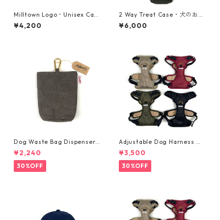
Milltown Logo・Unisex Ca
2 Way Treat Case・犬のおや
p・ナツメグブラウン
つケース + マナー袋ケース・
¥4,200
¥6,000
オリーブグリーン
Dog Waste Bag Dispenser
Adjustable Dog Harness ・
Combo・犬のマナー袋用ケー
中型犬用・ハーネス・サイズM
¥2,240
¥3,500
ス + うんち入れ・グレー
30%OFF
30%OFF