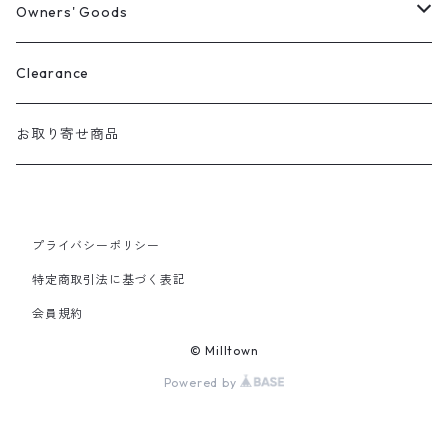
レインウェア
リード・首輪・ハーネス
Owners' Goods
Milltown
パーカー
マナー袋用ケース
トートバッグ
Clearance
Mendota
マナー袋用ケース
Tシャツ
おやつ入れ
Tシャツ
お取り寄せ商品
Auburn
マナー袋用ケース＋うんち入れ
バンダナ
ファニーパック
プライバシーポリシー
2 Way おやつケース
特定商取引法に基づく表記
会員規約
Cap
© Milltown
Powered by