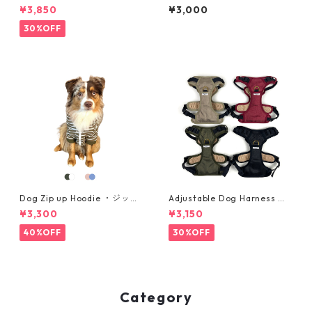
大型犬用・ハーネス・サイズL
g Breed "Rescue Is Our Fav
¥3,850
¥3,000
orite Breed"
30%OFF
Dog Zip up Hoodie ・ジップ
Adjustable Dog Harness ・
アップパーカー ・大型犬用・
小型犬用・ハーネス・サイズS
¥3,300
¥3,150
サイズ 2XL, 3XL
40%OFF
30%OFF
Category