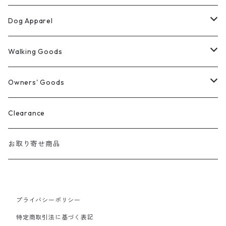
Dog Apparel
ウィンターコート
Walking Goods
レインウェア
リード・首輪・ハーネス
Owners' Goods
Milltown
パーカー
マナー袋用ケース
トートバッグ
Clearance
Mendota
マナー袋用ケース
Tシャツ
おやつ入れ
Tシャツ
お取り寄せ商品
Auburn
マナー袋用ケース＋うんち入れ
バンダナ
ファニーパック
プライバシーポリシー
2 Way おやつケース
特定商取引法に基づく表記